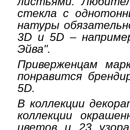
листьями. Любите
стекла с однотонн
натуры обязательн
3D и 5D – наприме
Эйва".
Приверженцам мар
понравится бренди
5D.
В коллекции декора
коллекции окраше
цветов и 23 узор