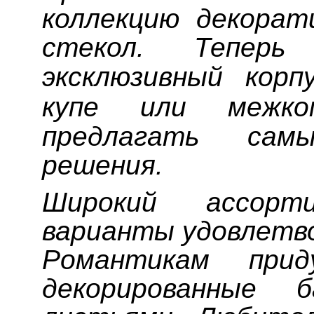
коллекцию декорат
стекол. Тепер
эксклюзивный кор
купе
или межко
предлагать сам
решения.
Широкий ассорт
варианты удовлетв
Романтикам при
декорированные 